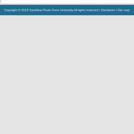
Copyright © 2018 Savitribai Phule Pune University All rights reserved |
Disclaimer
|
Site map